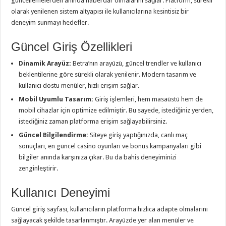
güncellemelerden anında haberdar olmalarını sağlar. Platform, sürekli
olarak yenilenen sistem altyapısı ile kullanıcılarına kesintisiz bir
deneyim sunmayı hedefler.
Güncel Giriş Özellikleri
Dinamik Arayüz:
Betra’nın arayüzü, güncel trendler ve kullanıcı
beklentilerine göre sürekli olarak yenilenir. Modern tasarım ve
kullanıcı dostu menüler, hızlı erişim sağlar.
Mobil Uyumlu Tasarım:
Giriş işlemleri, hem masaüstü hem de
mobil cihazlar için optimize edilmiştir. Bu sayede, istediğiniz yerden,
istediğiniz zaman platforma erişim sağlayabilirsiniz.
Güncel Bilgilendirme:
Siteye giriş yaptığınızda, canlı maç
sonuçları, en güncel casino oyunları ve bonus kampanyaları gibi
bilgiler anında karşınıza çıkar. Bu da bahis deneyiminizi
zenginleştirir.
Kullanıcı Deneyimi
Güncel giriş sayfası, kullanıcıların platforma hızlıca adapte olmalarını
sağlayacak şekilde tasarlanmıştır. Arayüzde yer alan menüler ve