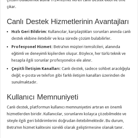
çıkar.
Canlı Destek Hizmetlerinin Avantajları
Hızlı Geri Bildirim:
Kullanıcılar, karşılaştıkları sorunları anında canlı
destek ekibine iletebilir ve kısa sürede çözüm bulabilirler.
Profesyonel Hizmet:
Betra’nın müşteri temsilcileri, alanında
eğitimli ve deneyimli kişilerden oluşur. Böylece, her türlü teknik ve
hesapla ilgili sorunlar profesyonelce ele alınır.
Çeşitli İletişim Kanalları:
Canlı destek, sadece sohbet aracılığıyla
değil; e-posta ve telefon gibi farklı iletişim kanalları üzerinden de
sunulmaktadır.
Kullanıcı Memnuniyeti
Canlı destek, platformun kullanıcı memnuniyetini artıran en önemli
hizmetlerden biridir. Kullanıcılar, sorunlarını kolayca çözebilmekte ve
siteyle ilgili geri bildirimlerini doğrudan iletebilmektedir. Bu durum,
Betra’nın hizmet kalitesini sürekli olarak geliştirmesine olanak tanır.