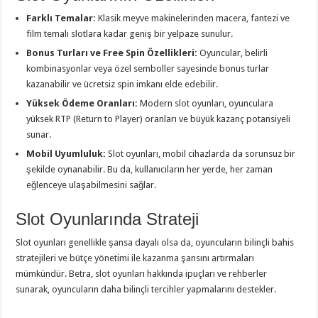
Farklı Temalar:
Klasik meyve makinelerinden macera, fantezi ve
film temalı slotlara kadar geniş bir yelpaze sunulur.
Bonus Turları ve Free Spin Özellikleri:
Oyuncular, belirli
kombinasyonlar veya özel semboller sayesinde bonus turlar
kazanabilir ve ücretsiz spin imkanı elde edebilir.
Yüksek Ödeme Oranları:
Modern slot oyunları, oyunculara
yüksek RTP (Return to Player) oranları ve büyük kazanç potansiyeli
sunar.
Mobil Uyumluluk:
Slot oyunları, mobil cihazlarda da sorunsuz bir
şekilde oynanabilir. Bu da, kullanıcıların her yerde, her zaman
eğlenceye ulaşabilmesini sağlar.
Slot Oyunlarında Strateji
Slot oyunları genellikle şansa dayalı olsa da, oyuncuların bilinçli bahis
stratejileri ve bütçe yönetimi ile kazanma şansını artırmaları
mümkündür. Betra, slot oyunları hakkında ipuçları ve rehberler
sunarak, oyuncuların daha bilinçli tercihler yapmalarını destekler.