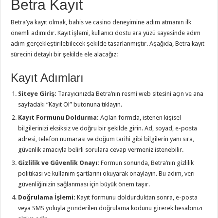
Betra Kayıt
Betra’ya kayıt olmak, bahis ve casino deneyimine adım atmanın ilk
önemli adımıdır. Kayıt işlemi, kullanıcı dostu ara yüzü sayesinde adım
adım gerçekleştirilebilecek şekilde tasarlanmıştır. Aşağıda, Betra kayıt
sürecini detaylı bir şekilde ele alacağız:
Kayıt Adımları
Siteye Giriş:
Tarayıcınızda Betra’nın resmi web sitesini açın ve ana
sayfadaki “Kayıt Ol” butonuna tıklayın.
Kayıt Formunu Doldurma:
Açılan formda, istenen kişisel
bilgilerinizi eksiksiz ve doğru bir şekilde girin. Ad, soyad, e-posta
adresi, telefon numarası ve doğum tarihi gibi bilgilerin yanı sıra,
güvenlik amacıyla belirli sorulara cevap vermeniz istenebilir.
Gizlilik ve Güvenlik Onayı:
Formun sonunda, Betra’nın gizlilik
politikası ve kullanım şartlarını okuyarak onaylayın. Bu adım, veri
güvenliğinizin sağlanması için büyük önem taşır.
Doğrulama İşlemi:
Kayıt formunu doldurduktan sonra, e-posta
veya SMS yoluyla gönderilen doğrulama kodunu girerek hesabınızı