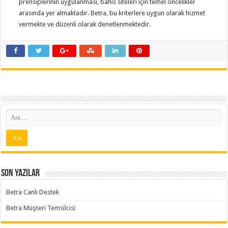
prensiplerinin uygulanması, bahis siteleri için temel öncelikler
arasında yer almaktadır. Betra, bu kriterlere uygun olarak hizmet
vermekte ve düzenli olarak denetlenmektedir.
Son Yazılar
Betra Canlı Destek
Betra Müşteri Temsilcisi