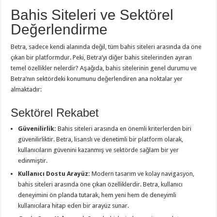
Bahis Siteleri ve Sektörel
Değerlendirme
Betra, sadece kendi alanında değil, tüm bahis siteleri arasında da öne
çıkan bir platformdur. Peki, Betra’yı diğer bahis sitelerinden ayıran
temel özellikler nelerdir? Aşağıda, bahis sitelerinin genel durumu ve
Betra’nın sektördeki konumunu değerlendiren ana noktalar yer
almaktadır:
Sektörel Rekabet
Güvenilirlik:
Bahis siteleri arasında en önemli kriterlerden biri
güvenilirliktir. Betra, lisanslı ve denetimli bir platform olarak,
kullanıcıların güvenini kazanmış ve sektörde sağlam bir yer
edinmiştir.
Kullanıcı Dostu Arayüz:
Modern tasarım ve kolay navigasyon,
bahis siteleri arasında öne çıkan özelliklerdir. Betra, kullanıcı
deneyimini ön planda tutarak, hem yeni hem de deneyimli
kullanıcılara hitap eden bir arayüz sunar.