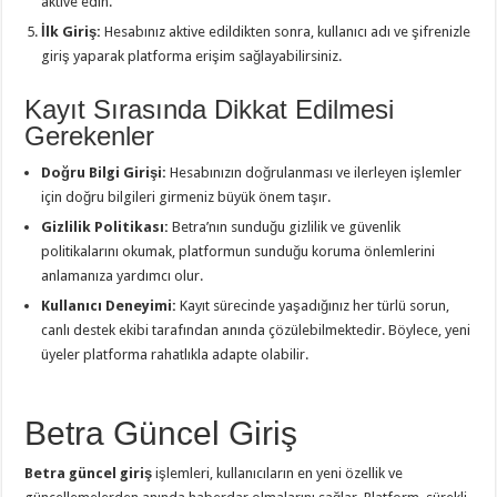
aktive edin.
İlk Giriş:
Hesabınız aktive edildikten sonra, kullanıcı adı ve şifrenizle
giriş yaparak platforma erişim sağlayabilirsiniz.
Kayıt Sırasında Dikkat Edilmesi
Gerekenler
Doğru Bilgi Girişi:
Hesabınızın doğrulanması ve ilerleyen işlemler
için doğru bilgileri girmeniz büyük önem taşır.
Gizlilik Politikası:
Betra’nın sunduğu gizlilik ve güvenlik
politikalarını okumak, platformun sunduğu koruma önlemlerini
anlamanıza yardımcı olur.
Kullanıcı Deneyimi:
Kayıt sürecinde yaşadığınız her türlü sorun,
canlı destek ekibi tarafından anında çözülebilmektedir. Böylece, yeni
üyeler platforma rahatlıkla adapte olabilir.
Betra Güncel Giriş
Betra güncel giriş
işlemleri, kullanıcıların en yeni özellik ve