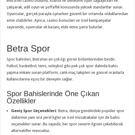
Betra’nın casino bölümü, lisanslı ve denetimli oyun sağlayıcıları ile
çalışarak, adil oyun ve şeffaflık konusunda yüksek standartlar sunar.
Oyuncular, gerçek parayla oynarken güvenli bir ortamda olduklarından
emin olabilirler. Ayrıca, casino bonusları ve özel kampanyalar
sayesinde, oyuncular ek kazanç elde etme şansı bulurlar.
Betra Spor
Spor bahisleri, Betra’nın en çok ilgi gören bölümlerinden biridir.
Futbol, basketbol, tenis, voleybol gibi pek çok spor dalında bahis
yapma imkanı sunan platform, canlı maç takipleri ve güncel oranlarla
kullanıcılarına eşsiz bir deneyim sağlar.
Spor Bahislerinde Öne Çıkan
Özellikler
Geniş Spor Seçenekleri:
Betra, dünya genelindeki popüler spor
dallarının yanı sıra yerel ligler ve özel müsabakalar için de bahis
seçenekleri sunar. Bu sayede, her spor severin ilgisini çekebilecek
alternatifler mevcuttur.