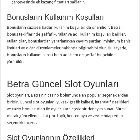
çerçevesinde ek kazanç fırsatları sağlanır.
Bonusların Kullanım Koşulları
Bonusların cazibesi kadar, kullanım koşulları da önemlidir. Betra,
bonus tekliflerinde şeffaf kurallar ve adil kullanım koşulları belirler.
Kullanıcılar, bonuslardan yararlanırken çevrim şartları, minimum bahis
limitleri ve diğer düzenlemeler hakkında bilgi sahibi olur. Bu sayede,
bonusların kullanım süreci hem adil hem de şeffaf bir şekilde
yürütülür.
Betra Güncel Slot Oyunları
Slot oyunları, Betra’nın casino bölümünde en popüler seçeneklerden
biridir. Güncel slot oyunları, yüksek grafik kalitesi, interaktif özellikleri
ve cazip bonus turları ile oyunculara eşsiz bir deneyim sunar. Sürekli
olarak güncellenen slot portföyü, her temaya ve zevke hitap eden
seçenekler içerir.
Slot Oyunlarının Özellikleri