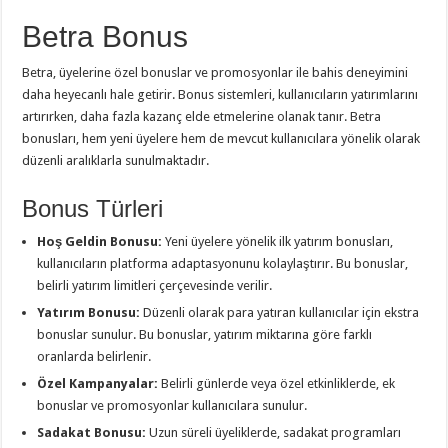
Betra Bonus
Betra, üyelerine özel bonuslar ve promosyonlar ile bahis deneyimini
daha heyecanlı hale getirir. Bonus sistemleri, kullanıcıların yatırımlarını
artırırken, daha fazla kazanç elde etmelerine olanak tanır. Betra
bonusları, hem yeni üyelere hem de mevcut kullanıcılara yönelik olarak
düzenli aralıklarla sunulmaktadır.
Bonus Türleri
Hoş Geldin Bonusu:
Yeni üyelere yönelik ilk yatırım bonusları,
kullanıcıların platforma adaptasyonunu kolaylaştırır. Bu bonuslar,
belirli yatırım limitleri çerçevesinde verilir.
Yatırım Bonusu:
Düzenli olarak para yatıran kullanıcılar için ekstra
bonuslar sunulur. Bu bonuslar, yatırım miktarına göre farklı
oranlarda belirlenir.
Özel Kampanyalar:
Belirli günlerde veya özel etkinliklerde, ek
bonuslar ve promosyonlar kullanıcılara sunulur.
Sadakat Bonusu:
Uzun süreli üyeliklerde, sadakat programları