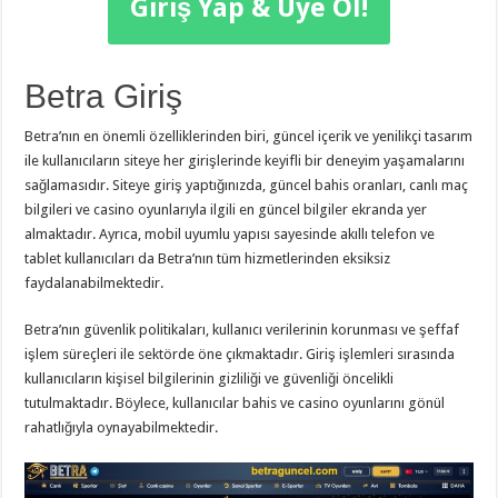
Giriş Yap & Üye Ol!
Betra Giriş
Betra’nın en önemli özelliklerinden biri, güncel içerik ve yenilikçi tasarım
ile kullanıcıların siteye her girişlerinde keyifli bir deneyim yaşamalarını
sağlamasıdır. Siteye giriş yaptığınızda, güncel bahis oranları, canlı maç
bilgileri ve casino oyunlarıyla ilgili en güncel bilgiler ekranda yer
almaktadır. Ayrıca, mobil uyumlu yapısı sayesinde akıllı telefon ve
tablet kullanıcıları da Betra’nın tüm hizmetlerinden eksiksiz
faydalanabilmektedir.
Betra’nın güvenlik politikaları, kullanıcı verilerinin korunması ve şeffaf
işlem süreçleri ile sektörde öne çıkmaktadır. Giriş işlemleri sırasında
kullanıcıların kişisel bilgilerinin gizliliği ve güvenliği öncelikli
tutulmaktadır. Böylece, kullanıcılar bahis ve casino oyunlarını gönül
rahatlığıyla oynayabilmektedir.