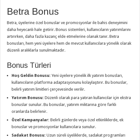
Betra Bonus
Betra, üyelerine özel bonuslar ve promosyonlar ile bahis deneyimini
daha heyecanlı hale getirir. Bonus sistemleri, kullanıcıların yatırımlarını
artırırken, daha fazla kazanç elde etmelerine olanak tanır. Betra
bonusları, hem yeni üyelere hem de mevcut kullanıcılara yönelik olarak
düzenli aralıklarla sunulmaktadır.
Bonus Türleri
Hoş Geldin Bonusu:
Yeni üyelere yönelik ilk yatırım bonusları,
kullanıcıların platforma adaptasyonunu kolaylaştırır. Bu bonuslar,
belirli yatırım limitleri çerçevesinde verilir.
Yatırım Bonusu:
Düzenli olarak para yatıran kullanıcılar için ekstra
bonuslar sunulur. Bu bonuslar, yatırım miktarına göre farklı
oranlarda belirlenir.
Özel Kampanyalar:
Belirli günlerde veya özel etkinliklerde, ek
bonuslar ve promosyonlar kullanıcılara sunulur.
Sadakat Bonusu:
Uzun süreli üyeliklerde, sadakat programları