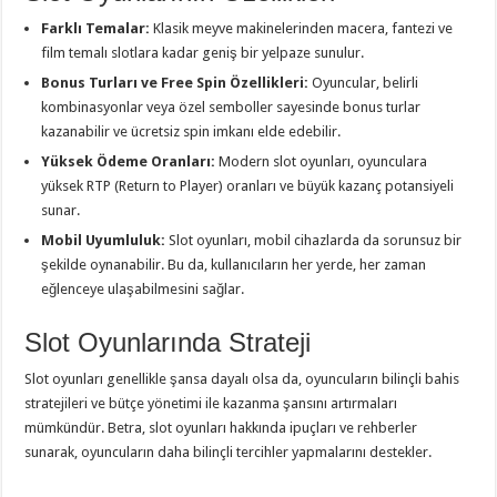
Farklı Temalar:
Klasik meyve makinelerinden macera, fantezi ve
film temalı slotlara kadar geniş bir yelpaze sunulur.
Bonus Turları ve Free Spin Özellikleri:
Oyuncular, belirli
kombinasyonlar veya özel semboller sayesinde bonus turlar
kazanabilir ve ücretsiz spin imkanı elde edebilir.
Yüksek Ödeme Oranları:
Modern slot oyunları, oyunculara
yüksek RTP (Return to Player) oranları ve büyük kazanç potansiyeli
sunar.
Mobil Uyumluluk:
Slot oyunları, mobil cihazlarda da sorunsuz bir
şekilde oynanabilir. Bu da, kullanıcıların her yerde, her zaman
eğlenceye ulaşabilmesini sağlar.
Slot Oyunlarında Strateji
Slot oyunları genellikle şansa dayalı olsa da, oyuncuların bilinçli bahis
stratejileri ve bütçe yönetimi ile kazanma şansını artırmaları
mümkündür. Betra, slot oyunları hakkında ipuçları ve rehberler
sunarak, oyuncuların daha bilinçli tercihler yapmalarını destekler.