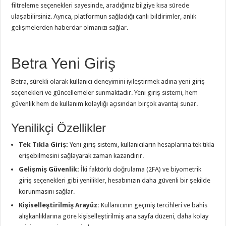
filtreleme seçenekleri sayesinde, aradığınız bilgiye kısa sürede
ulaşabilirsiniz. Ayrıca, platformun sağladığı canlı bildirimler, anlık
gelişmelerden haberdar olmanızı sağlar.
Betra Yeni Giriş
Betra, sürekli olarak kullanıcı deneyimini iyileştirmek adına yeni giriş
seçenekleri ve güncellemeler sunmaktadır. Yeni giriş sistemi, hem
güvenlik hem de kullanım kolaylığı açısından birçok avantaj sunar.
Yenilikçi Özellikler
Tek Tıkla Giriş:
Yeni giriş sistemi, kullanıcıların hesaplarına tek tıkla
erişebilmesini sağlayarak zaman kazandırır.
Gelişmiş Güvenlik:
İki faktörlü doğrulama (2FA) ve biyometrik
giriş seçenekleri gibi yenilikler, hesabınızın daha güvenli bir şekilde
korunmasını sağlar.
Kişiselleştirilmiş Arayüz:
Kullanıcının geçmiş tercihleri ve bahis
alışkanlıklarına göre kişiselleştirilmiş ana sayfa düzeni, daha kolay