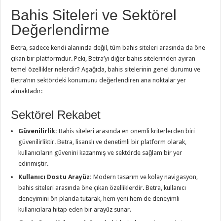
Bahis Siteleri ve Sektörel
Değerlendirme
Betra, sadece kendi alanında değil, tüm bahis siteleri arasında da öne
çıkan bir platformdur. Peki, Betra’yı diğer bahis sitelerinden ayıran
temel özellikler nelerdir? Aşağıda, bahis sitelerinin genel durumu ve
Betra’nın sektördeki konumunu değerlendiren ana noktalar yer
almaktadır:
Sektörel Rekabet
Güvenilirlik:
Bahis siteleri arasında en önemli kriterlerden biri
güvenilirliktir. Betra, lisanslı ve denetimli bir platform olarak,
kullanıcıların güvenini kazanmış ve sektörde sağlam bir yer
edinmiştir.
Kullanıcı Dostu Arayüz:
Modern tasarım ve kolay navigasyon,
bahis siteleri arasında öne çıkan özelliklerdir. Betra, kullanıcı
deneyimini ön planda tutarak, hem yeni hem de deneyimli
kullanıcılara hitap eden bir arayüz sunar.