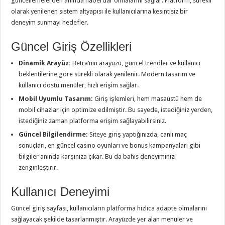
güncellemelerden anında haberdar olmalarını sağlar. Platform, sürekli
olarak yenilenen sistem altyapısı ile kullanıcılarına kesintisiz bir
deneyim sunmayı hedefler.
Güncel Giriş Özellikleri
Dinamik Arayüz:
Betra’nın arayüzü, güncel trendler ve kullanıcı
beklentilerine göre sürekli olarak yenilenir. Modern tasarım ve
kullanıcı dostu menüler, hızlı erişim sağlar.
Mobil Uyumlu Tasarım:
Giriş işlemleri, hem masaüstü hem de
mobil cihazlar için optimize edilmiştir. Bu sayede, istediğiniz yerden,
istediğiniz zaman platforma erişim sağlayabilirsiniz.
Güncel Bilgilendirme:
Siteye giriş yaptığınızda, canlı maç
sonuçları, en güncel casino oyunları ve bonus kampanyaları gibi
bilgiler anında karşınıza çıkar. Bu da bahis deneyiminizi
zenginleştirir.
Kullanıcı Deneyimi
Güncel giriş sayfası, kullanıcıların platforma hızlıca adapte olmalarını
sağlayacak şekilde tasarlanmıştır. Arayüzde yer alan menüler ve