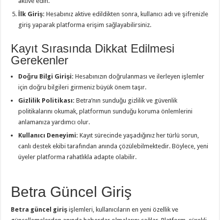
aktive edin.
İlk Giriş:
Hesabınız aktive edildikten sonra, kullanıcı adı ve şifrenizle
giriş yaparak platforma erişim sağlayabilirsiniz.
Kayıt Sırasında Dikkat Edilmesi
Gerekenler
Doğru Bilgi Girişi:
Hesabınızın doğrulanması ve ilerleyen işlemler
için doğru bilgileri girmeniz büyük önem taşır.
Gizlilik Politikası:
Betra’nın sunduğu gizlilik ve güvenlik
politikalarını okumak, platformun sunduğu koruma önlemlerini
anlamanıza yardımcı olur.
Kullanıcı Deneyimi:
Kayıt sürecinde yaşadığınız her türlü sorun,
canlı destek ekibi tarafından anında çözülebilmektedir. Böylece, yeni
üyeler platforma rahatlıkla adapte olabilir.
Betra Güncel Giriş
Betra güncel giriş
işlemleri, kullanıcıların en yeni özellik ve