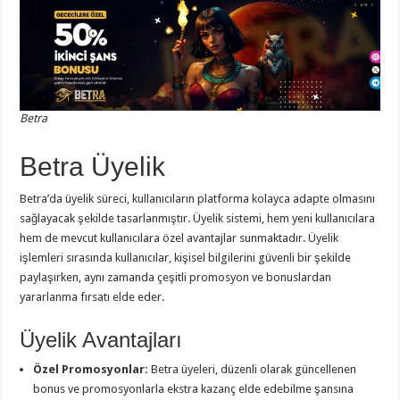
Betra
Betra Üyelik
Betra’da üyelik süreci, kullanıcıların platforma kolayca adapte olmasını
sağlayacak şekilde tasarlanmıştır. Üyelik sistemi, hem yeni kullanıcılara
hem de mevcut kullanıcılara özel avantajlar sunmaktadır. Üyelik
işlemleri sırasında kullanıcılar, kişisel bilgilerini güvenli bir şekilde
paylaşırken, aynı zamanda çeşitli promosyon ve bonuslardan
yararlanma fırsatı elde eder.
Üyelik Avantajları
Özel Promosyonlar:
Betra üyeleri, düzenli olarak güncellenen
bonus ve promosyonlarla ekstra kazanç elde edebilme şansına