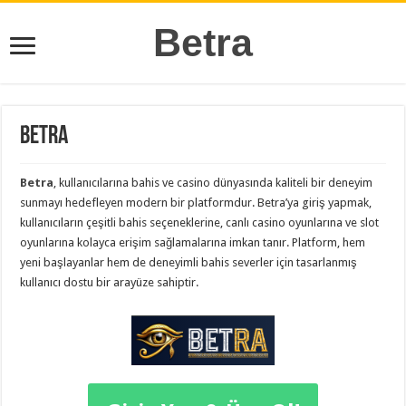
Betra
Betra
Betra
, kullanıcılarına bahis ve casino dünyasında kaliteli bir deneyim
sunmayı hedefleyen modern bir platformdur. Betra’ya giriş yapmak,
kullanıcıların çeşitli bahis seçeneklerine, canlı casino oyunlarına ve slot
oyunlarına kolayca erişim sağlamalarına imkan tanır. Platform, hem
yeni başlayanlar hem de deneyimli bahis severler için tasarlanmış
kullanıcı dostu bir arayüze sahiptir.