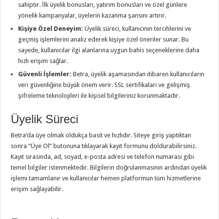
sahiptir. İlk üyelik bonusları, yatırım bonusları ve özel günlere
yönelik kampanyalar, üyelerin kazanma şansını artırır.
Kişiye Özel Deneyim:
Üyelik süreci, kullanıcının tercihlerini ve
geçmiş işlemlerini analiz ederek kişiye özel öneriler sunar. Bu
sayede, kullanıcılar ilgi alanlarına uygun bahis seçeneklerine daha
hızlı erişim sağlar.
Güvenli İşlemler:
Betra, üyelik aşamasından itibaren kullanıcıların
veri güvenliğine büyük önem verir. SSL sertifikaları ve gelişmiş
şifreleme teknolojileri ile kişisel bilgileriniz korunmaktadır.
Üyelik Süreci
Betra’da üye olmak oldukça basit ve hızlıdır. Siteye giriş yaptıktan
sonra “Üye Ol” butonuna tıklayarak kayıt formunu doldurabilirsiniz.
Kayıt sırasında, ad, soyad, e-posta adresi ve telefon numarası gibi
temel bilgiler istenmektedir. Bilgilerin doğrulanmasının ardından üyelik
işlemi tamamlanır ve kullanıcılar hemen platformun tüm hizmetlerine
erişim sağlayabilir.