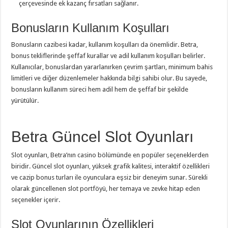
çerçevesinde ek kazanç fırsatları sağlanır.
Bonusların Kullanım Koşulları
Bonusların cazibesi kadar, kullanım koşulları da önemlidir. Betra,
bonus tekliflerinde şeffaf kurallar ve adil kullanım koşulları belirler.
Kullanıcılar, bonuslardan yararlanırken çevrim şartları, minimum bahis
limitleri ve diğer düzenlemeler hakkında bilgi sahibi olur. Bu sayede,
bonusların kullanım süreci hem adil hem de şeffaf bir şekilde
yürütülür.
Betra Güncel Slot Oyunları
Slot oyunları, Betra’nın casino bölümünde en popüler seçeneklerden
biridir. Güncel slot oyunları, yüksek grafik kalitesi, interaktif özellikleri
ve cazip bonus turları ile oyunculara eşsiz bir deneyim sunar. Sürekli
olarak güncellenen slot portföyü, her temaya ve zevke hitap eden
seçenekler içerir.
Slot Oyunlarının Özellikleri