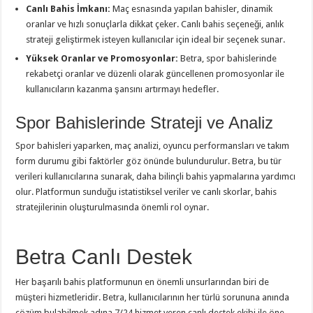
Canlı Bahis İmkanı:
Maç esnasında yapılan bahisler, dinamik
oranlar ve hızlı sonuçlarla dikkat çeker. Canlı bahis seçeneği, anlık
strateji geliştirmek isteyen kullanıcılar için ideal bir seçenek sunar.
Yüksek Oranlar ve Promosyonlar:
Betra, spor bahislerinde
rekabetçi oranlar ve düzenli olarak güncellenen promosyonlar ile
kullanıcıların kazanma şansını artırmayı hedefler.
Spor Bahislerinde Strateji ve Analiz
Spor bahisleri yaparken, maç analizi, oyuncu performansları ve takım
form durumu gibi faktörler göz önünde bulundurulur. Betra, bu tür
verileri kullanıcılarına sunarak, daha bilinçli bahis yapmalarına yardımcı
olur. Platformun sunduğu istatistiksel veriler ve canlı skorlar, bahis
stratejilerinin oluşturulmasında önemli rol oynar.
Betra Canlı Destek
Her başarılı bahis platformunun en önemli unsurlarından biri de
müşteri hizmetleridir. Betra, kullanıcılarının her türlü sorununa anında
çözüm bulabilmek adına 7/24 hizmet veren canlı destek ekibi ile öne