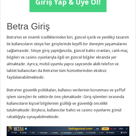
Giriş Yap & Üye Ol!
Betra Giriş
Betra’nın en önemli özelliklerinden biri, güncel içerik ve yenilikçi tasarım
ile kullanıcıların siteye her girişlerinde keyifli bir deneyim yaşamalarını
sağlamasıdır. Siteye giriş yaptığınızda, güncel bahis oranları, canlı maç
bilgileri ve casino oyunlarıyla ilgili en güncel bilgiler ekranda yer
almaktadır. Ayrıca, mobil uyumlu yapısı sayesinde akıllı telefon ve
tablet kullanıcıları da Betra’nın tüm hizmetlerinden eksiksiz
faydalanabilmektedir.
Betra’nın güvenlik politikaları, kullanıcı verilerinin korunması ve şeffaf
işlem süreçleri ile sektörde öne çıkmaktadır. Giriş işlemleri sırasında
kullanıcıların kişisel bilgilerinin gizliliği ve güvenliği öncelikli
tutulmaktadır. Böylece, kullanıcılar bahis ve casino oyunlarını gönül
rahatlığıyla oynayabilmektedir.