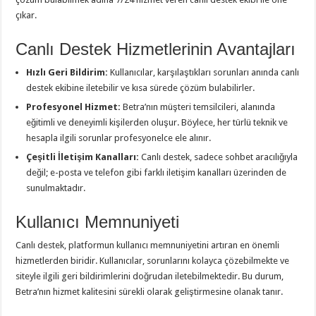
çıkar.
Canlı Destek Hizmetlerinin Avantajları
Hızlı Geri Bildirim:
Kullanıcılar, karşılaştıkları sorunları anında canlı
destek ekibine iletebilir ve kısa sürede çözüm bulabilirler.
Profesyonel Hizmet:
Betra’nın müşteri temsilcileri, alanında
eğitimli ve deneyimli kişilerden oluşur. Böylece, her türlü teknik ve
hesapla ilgili sorunlar profesyonelce ele alınır.
Çeşitli İletişim Kanalları:
Canlı destek, sadece sohbet aracılığıyla
değil; e-posta ve telefon gibi farklı iletişim kanalları üzerinden de
sunulmaktadır.
Kullanıcı Memnuniyeti
Canlı destek, platformun kullanıcı memnuniyetini artıran en önemli
hizmetlerden biridir. Kullanıcılar, sorunlarını kolayca çözebilmekte ve
siteyle ilgili geri bildirimlerini doğrudan iletebilmektedir. Bu durum,
Betra’nın hizmet kalitesini sürekli olarak geliştirmesine olanak tanır.