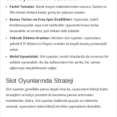
Farklı Temalar:
Klasik meyve makinelerinden macera, fantezi ve
film temalı slotlara kadar geniş bir yelpaze sunulur.
Bonus Turları ve Free Spin Özellikleri:
Oyuncular, belirli
kombinasyonlar veya özel semboller sayesinde bonus turlar
kazanabilir ve ücretsiz spin imkanı elde edebilir.
Yüksek Ödeme Oranları:
Modern slot oyunları, oyunculara
yüksek RTP (Return to Player) oranları ve büyük kazanç potansiyeli
sunar.
Mobil Uyumluluk:
Slot oyunları, mobil cihazlarda da sorunsuz bir
şekilde oynanabilir. Bu da, kullanıcıların her yerde, her zaman
eğlenceye ulaşabilmesini sağlar.
Slot Oyunlarında Strateji
Slot oyunları genellikle şansa dayalı olsa da, oyuncuların bilinçli bahis
stratejileri ve bütçe yönetimi ile kazanma şansını artırmaları
mümkündür. Betra, slot oyunları hakkında ipuçları ve rehberler
sunarak, oyuncuların daha bilinçli tercihler yapmalarını destekler.