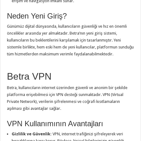
erişim ve navigasyon imkanı sunar.
Neden Yeni Giriş?
Günümüz dijital dünyasında, kullanıcıların güvenliği ve hız en önemli
öncelikler arasında yer almaktadır. Betra’nın yeni giriş sistemi,
kullanıcıların bu beklentilerini karşılamak için tasarlanmıştır. Yeni
sistemle birlikte, hem eski hem de yeni kullanıcılar, platformun sunduğu
tüm hizmetlerden maksimum verimle faydalanabilmektedir.
Betra VPN
Betra, kullanıcıların internet üzerinden güvenli ve anonim bir şekilde
platforma erişebilmesi için VPN desteği sunmaktadır. VPN (Virtual
Private Network), verilerin şifrelenmesi ve coğrafi kısıtlamaların
aşılması gibi avantajlar sağlar.
VPN Kullanımının Avantajları
Gizlilik ve Güvenlik:
VPN, internet trafiğinizi şifreleyerek veri
hırsızlıklarına karşı korur. Böylece, kişisel bilgilerinizin güvenliği