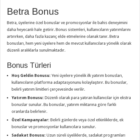
Betra Bonus
Betra, üyelerine özel bonuslar ve promosyonlar ile bahis deneyimini
daha heyecanlı hale getirir. Bonus sistemleri, kullanıcıların yatırımlarını
artırırken, daha fazla kazanç elde etmelerine olanak tanır. Betra
bonusları, hem yeni üyelere hem de mevcut kullanıcılara yönelik olarak
düzenli aralıklarla sunulmaktadır.
Bonus Türleri
Hoş Geldin Bonusu:
Yeni üyelere yönelik ilk yatırım bonusları,
kullanıcıların platforma adaptasyonunu kolaylaştırır. Bu bonuslar,
belirli yatırım limitleri çerçevesinde verilir.
Yatırım Bonusu:
Düzenli olarak para yatıran kullanıcılar için ekstra
bonuslar sunulur. Bu bonuslar, yatırım miktarına göre farklı
oranlarda belirlenir.
Özel Kampanyalar:
Belirli günlerde veya özel etkinliklerde, ek
bonuslar ve promosyonlar kullanıcılara sunulur.
Sadakat Bonusu:
Uzun süreli üyeliklerde, sadakat programları