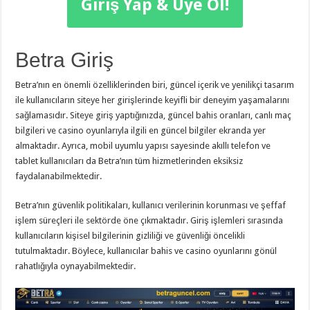
Giriş Yap & Üye Ol!
Betra Giriş
Betra’nın en önemli özelliklerinden biri, güncel içerik ve yenilikçi tasarım
ile kullanıcıların siteye her girişlerinde keyifli bir deneyim yaşamalarını
sağlamasıdır. Siteye giriş yaptığınızda, güncel bahis oranları, canlı maç
bilgileri ve casino oyunlarıyla ilgili en güncel bilgiler ekranda yer
almaktadır. Ayrıca, mobil uyumlu yapısı sayesinde akıllı telefon ve
tablet kullanıcıları da Betra’nın tüm hizmetlerinden eksiksiz
faydalanabilmektedir.
Betra’nın güvenlik politikaları, kullanıcı verilerinin korunması ve şeffaf
işlem süreçleri ile sektörde öne çıkmaktadır. Giriş işlemleri sırasında
kullanıcıların kişisel bilgilerinin gizliliği ve güvenliği öncelikli
tutulmaktadır. Böylece, kullanıcılar bahis ve casino oyunlarını gönül
rahatlığıyla oynayabilmektedir.