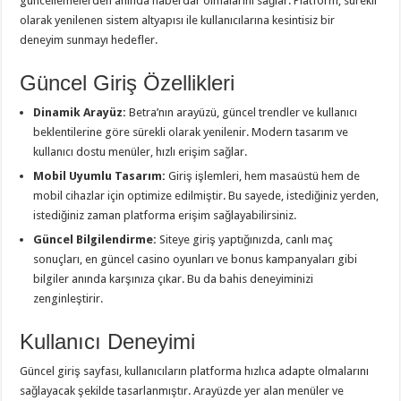
güncellemelerden anında haberdar olmalarını sağlar. Platform, sürekli
olarak yenilenen sistem altyapısı ile kullanıcılarına kesintisiz bir
deneyim sunmayı hedefler.
Güncel Giriş Özellikleri
Dinamik Arayüz:
Betra’nın arayüzü, güncel trendler ve kullanıcı
beklentilerine göre sürekli olarak yenilenir. Modern tasarım ve
kullanıcı dostu menüler, hızlı erişim sağlar.
Mobil Uyumlu Tasarım:
Giriş işlemleri, hem masaüstü hem de
mobil cihazlar için optimize edilmiştir. Bu sayede, istediğiniz yerden,
istediğiniz zaman platforma erişim sağlayabilirsiniz.
Güncel Bilgilendirme:
Siteye giriş yaptığınızda, canlı maç
sonuçları, en güncel casino oyunları ve bonus kampanyaları gibi
bilgiler anında karşınıza çıkar. Bu da bahis deneyiminizi
zenginleştirir.
Kullanıcı Deneyimi
Güncel giriş sayfası, kullanıcıların platforma hızlıca adapte olmalarını
sağlayacak şekilde tasarlanmıştır. Arayüzde yer alan menüler ve