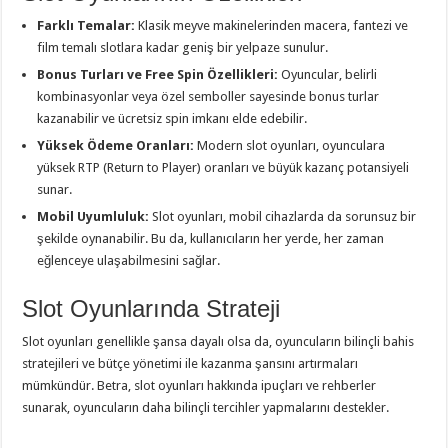
Farklı Temalar:
Klasik meyve makinelerinden macera, fantezi ve
film temalı slotlara kadar geniş bir yelpaze sunulur.
Bonus Turları ve Free Spin Özellikleri:
Oyuncular, belirli
kombinasyonlar veya özel semboller sayesinde bonus turlar
kazanabilir ve ücretsiz spin imkanı elde edebilir.
Yüksek Ödeme Oranları:
Modern slot oyunları, oyunculara
yüksek RTP (Return to Player) oranları ve büyük kazanç potansiyeli
sunar.
Mobil Uyumluluk:
Slot oyunları, mobil cihazlarda da sorunsuz bir
şekilde oynanabilir. Bu da, kullanıcıların her yerde, her zaman
eğlenceye ulaşabilmesini sağlar.
Slot Oyunlarında Strateji
Slot oyunları genellikle şansa dayalı olsa da, oyuncuların bilinçli bahis
stratejileri ve bütçe yönetimi ile kazanma şansını artırmaları
mümkündür. Betra, slot oyunları hakkında ipuçları ve rehberler
sunarak, oyuncuların daha bilinçli tercihler yapmalarını destekler.