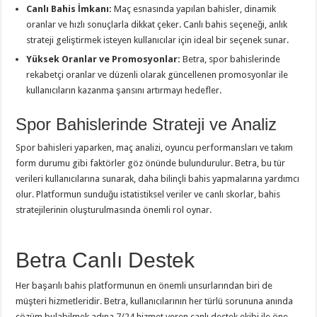
Canlı Bahis İmkanı:
Maç esnasında yapılan bahisler, dinamik
oranlar ve hızlı sonuçlarla dikkat çeker. Canlı bahis seçeneği, anlık
strateji geliştirmek isteyen kullanıcılar için ideal bir seçenek sunar.
Yüksek Oranlar ve Promosyonlar:
Betra, spor bahislerinde
rekabetçi oranlar ve düzenli olarak güncellenen promosyonlar ile
kullanıcıların kazanma şansını artırmayı hedefler.
Spor Bahislerinde Strateji ve Analiz
Spor bahisleri yaparken, maç analizi, oyuncu performansları ve takım
form durumu gibi faktörler göz önünde bulundurulur. Betra, bu tür
verileri kullanıcılarına sunarak, daha bilinçli bahis yapmalarına yardımcı
olur. Platformun sunduğu istatistiksel veriler ve canlı skorlar, bahis
stratejilerinin oluşturulmasında önemli rol oynar.
Betra Canlı Destek
Her başarılı bahis platformunun en önemli unsurlarından biri de
müşteri hizmetleridir. Betra, kullanıcılarının her türlü sorununa anında
çözüm bulabilmek adına 7/24 hizmet veren canlı destek ekibi ile öne