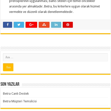
prensiplerinin uygulanması, bahis siteleri için temel öncelikler
arasında yer almaktadır. Betra, bu kriterlere uygun olarak hizmet
vermekte ve düzenli olarak denetlenmektedir.
Son Yazılar
Betra Canlı Destek
Betra Müşteri Temsilcisi