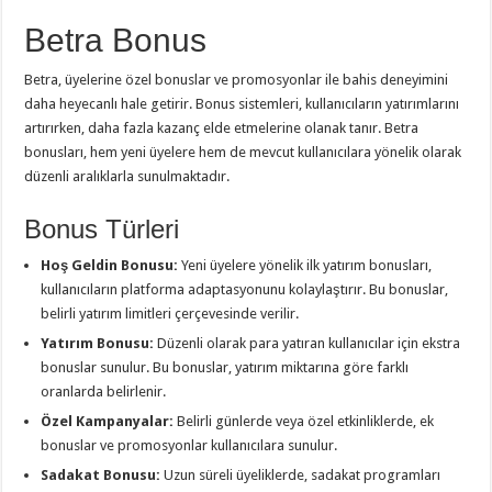
Betra Bonus
Betra, üyelerine özel bonuslar ve promosyonlar ile bahis deneyimini
daha heyecanlı hale getirir. Bonus sistemleri, kullanıcıların yatırımlarını
artırırken, daha fazla kazanç elde etmelerine olanak tanır. Betra
bonusları, hem yeni üyelere hem de mevcut kullanıcılara yönelik olarak
düzenli aralıklarla sunulmaktadır.
Bonus Türleri
Hoş Geldin Bonusu:
Yeni üyelere yönelik ilk yatırım bonusları,
kullanıcıların platforma adaptasyonunu kolaylaştırır. Bu bonuslar,
belirli yatırım limitleri çerçevesinde verilir.
Yatırım Bonusu:
Düzenli olarak para yatıran kullanıcılar için ekstra
bonuslar sunulur. Bu bonuslar, yatırım miktarına göre farklı
oranlarda belirlenir.
Özel Kampanyalar:
Belirli günlerde veya özel etkinliklerde, ek
bonuslar ve promosyonlar kullanıcılara sunulur.
Sadakat Bonusu:
Uzun süreli üyeliklerde, sadakat programları