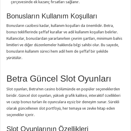
çerçevesinde ek kazanç fırsatları sağlanır.
Bonusların Kullanım Koşulları
Bonusların cazibesi kadar, kullanım koşulları da önemlidir. Betra,
bonus tekliflerinde şeffaf kurallar ve adil kullanım koşulları belirler.
Kullanıcılar, bonuslardan yararlanırken çevrim şartları, minimum bahis
limitleri ve diğer düzenlemeler hakkında bilgi sahibi olur. Bu sayede,
bonusların kullanım süreci hem adil hem de şeffaf bir şekilde
yürütülür.
Betra Güncel Slot Oyunları
Slot oyunları, Betra’nın casino bölümünde en popüler seçeneklerden
biridir. Güncel slot oyunları, yüksek grafik kalitesi, interaktif özellikleri
ve cazip bonus turları ile oyunculara eşsiz bir deneyim sunar. Sürekli
olarak güncellenen slot portföyü, her temaya ve zevke hitap eden
seçenekler içerir.
Slot Oyunlarının Özellikleri